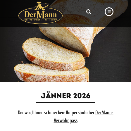
PRODUKTE
FILIALEN
BÄCKEREI
BROTWAY
VORBESTELLUNG
NEWS
JÄNNER 2026
KARRIERE
Der wird Ihnen schmecken: Ihr persönlicher
DerMann-
VIDEOS
Verwöhnpass