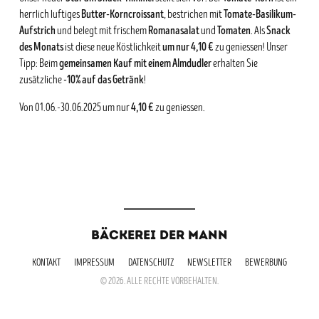
Butter-Korncroissant
Tomate-Basilikum-
herrlich luftiges
, bestrichen mit
Aufstrich
Romanasalat
Tomaten
Snack
und belegt mit frischem
und
. Als
des Monats
um nur 4,10 €
ist diese neue Köstlichkeit
zu geniessen! Unser
gemeinsamen Kauf mit einem Almdudler
Tipp: Beim
erhalten Sie
-10% auf das Getränk
zusätzliche
!
4,10 €
Von 01.06.-30.06.2025 um nur
zu geniessen.
BÄCKEREI DER MANN
KONTAKT
IMPRESSUM
DATENSCHUTZ
NEWSLETTER
BEWERBUNG
© 2026. ALLE RECHTE VORBEHALTEN.