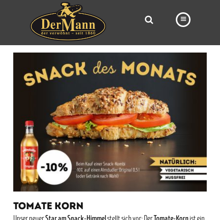
PRODUKTE
FILIALEN
BÄCKEREI
BROTWAY
VORBESTELLUNG
NEWS
KARRIERE
VIDEOS
TOMATE KORN
Star am Snack-Himmel
Tomate-Korn
Unser neuer
stellt sich vor: Der
ist ein