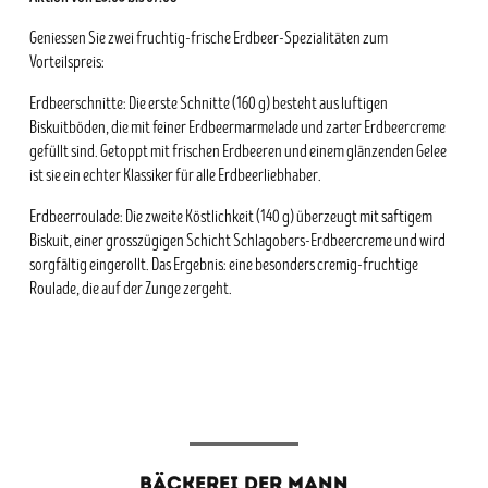
Geniessen Sie zwei fruchtig-frische Erdbeer-Spezialitäten zum
Vorteilspreis:
Erdbeerschnitte: Die erste Schnitte (160 g) besteht aus luftigen
Biskuitböden, die mit feiner Erdbeermarmelade und zarter Erdbeercreme
gefüllt sind. Getoppt mit frischen Erdbeeren und einem glänzenden Gelee
ist sie ein echter Klassiker für alle Erdbeerliebhaber.
Erdbeerroulade: Die zweite Köstlichkeit (140 g) überzeugt mit saftigem
Biskuit, einer grosszügigen Schicht Schlagobers-Erdbeercreme und wird
sorgfältig eingerollt. Das Ergebnis: eine besonders cremig-fruchtige
Roulade, die auf der Zunge zergeht.
BÄCKEREI DER MANN