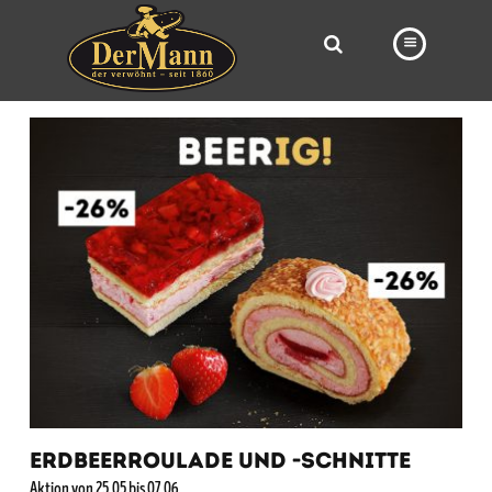
PRODUKTE
FILIALEN
BÄCKEREI
BROTWAY
VORBESTELLUNG
NEWS
KARRIERE
VIDEOS
ERDBEERROULADE UND -SCHNITTE
Aktion von 25.05 bis 07.06